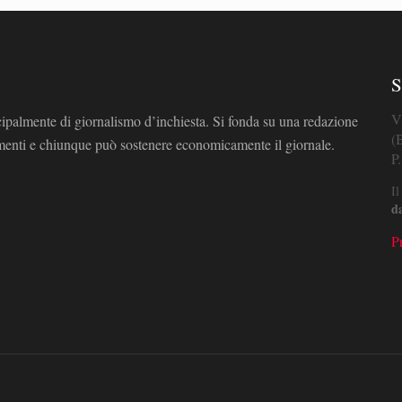
S
V
cipalmente di giornalismo d’inchiesta. Si fonda su una redazione
(
omenti e chiunque può sostenere economicamente il giornale.
P
Il
d
P