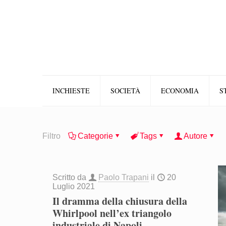
INCHIESTE
SOCIETÀ
ECONOMIA
S
Filtro
Categorie
Tags
Autore
Scritto da
Paolo Trapani
il
20
Luglio 2021
Il dramma della chiusura della
Whirlpool nell’ex triangolo
industriale di Napoli