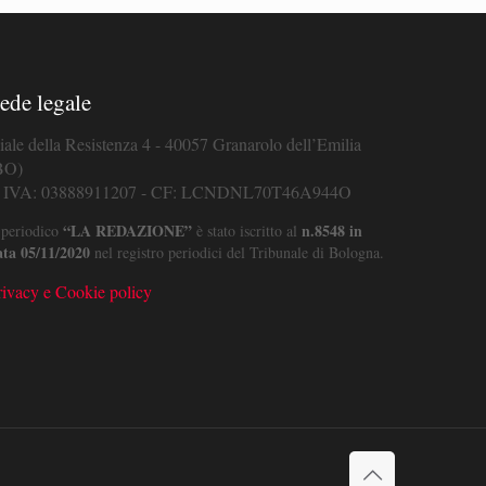
ede legale
iale della Resistenza 4 - 40057 Granarolo dell’Emilia
BO)
. IVA: 03888911207 - CF: LCNDNL70T46A944O
“LA REDAZIONE”
n.8548 in
 periodico
è stato iscritto al
ata 05/11/2020
nel registro periodici del Tribunale di Bologna.
rivacy e Cookie policy