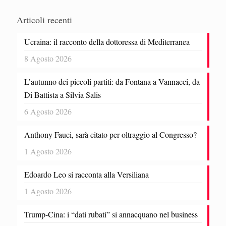
Articoli recenti
Ucraina: il racconto della dottoressa di Mediterranea
8 Agosto 2026
L’autunno dei piccoli partiti: da Fontana a Vannacci, da
Di Battista a Silvia Salis
6 Agosto 2026
Anthony Fauci, sarà citato per oltraggio al Congresso?
1 Agosto 2026
Edoardo Leo si racconta alla Versiliana
1 Agosto 2026
Trump-Cina: i “dati rubati” si annacquano nel business