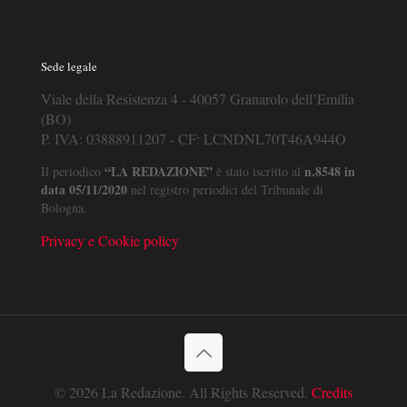
Sede legale
Viale della Resistenza 4 - 40057 Granarolo dell’Emilia
(BO)
P. IVA: 03888911207 - CF: LCNDNL70T46A944O
“LA REDAZIONE”
n.8548 in
Il periodico
è stato iscritto al
data 05/11/2020
nel registro periodici del Tribunale di
Bologna.
Privacy e Cookie policy
© 2026 La Redazione. All Rights Reserved.
Credits