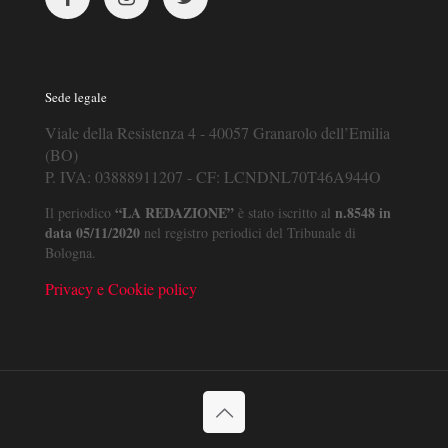
Sede legale
Viale della Resistenza 4 - 40057 Granarolo dell’Emilia
(BO)
P. IVA: 03888911207 - CF: LCNDNL70T46A944O
“LA REDAZIONE”
n.8548 in
Il periodico
è stato iscritto al
data 05/11/2020
nel registro periodici del Tribunale di
Bologna.
Privacy e Cookie policy