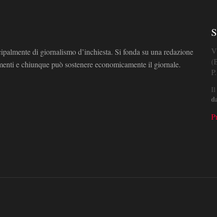
S
V
cipalmente di giornalismo d’inchiesta. Si fonda su una redazione
(
omenti e chiunque può sostenere economicamente il giornale.
P
Il
d
P