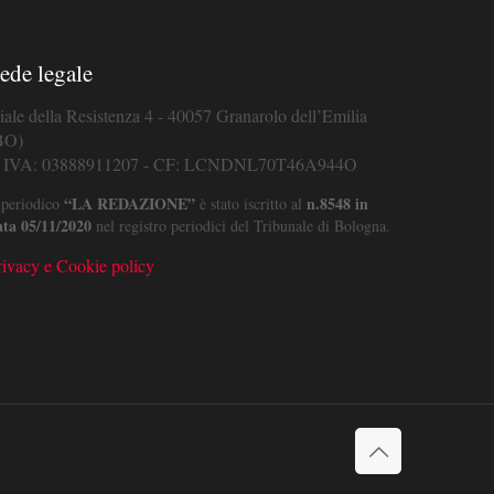
ede legale
iale della Resistenza 4 - 40057 Granarolo dell’Emilia
BO)
. IVA: 03888911207 - CF: LCNDNL70T46A944O
“LA REDAZIONE”
n.8548 in
 periodico
è stato iscritto al
ata 05/11/2020
nel registro periodici del Tribunale di Bologna.
rivacy e Cookie policy