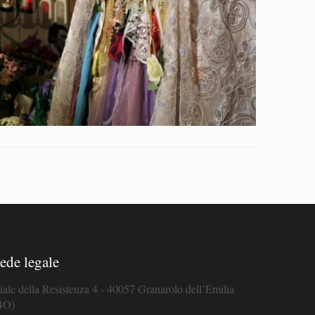
ede legale
iale della Resistenza 4 - 40057 Granarolo dell’Emilia
BO)