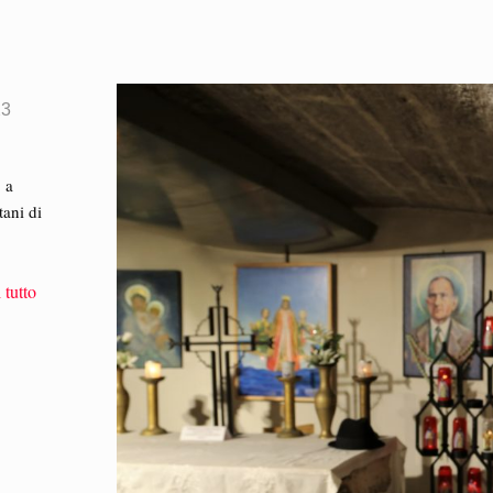
23
 a
tani di
 tutto