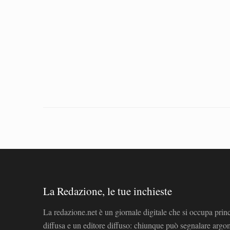
La Redazione, le tue inchieste
La redazione.net è un giornale digitale che si occupa prin
diffusa e un editore diffuso: chiunque può segnalare arg