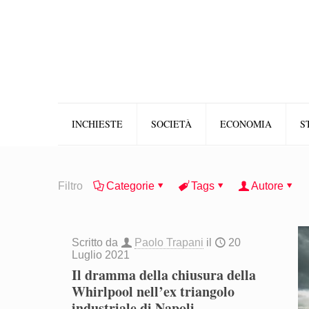
INCHIESTE
SOCIETÀ
ECONOMIA
S
Filtro
Categorie
Tags
Autore
Scritto da
Paolo Trapani
il
20
Luglio 2021
Il dramma della chiusura della
Whirlpool nell’ex triangolo
industriale di Napoli