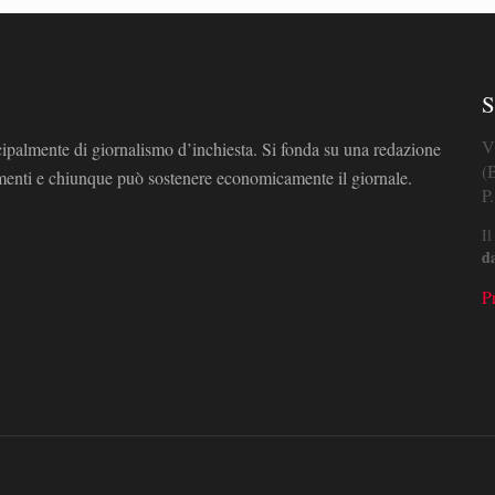
S
V
cipalmente di giornalismo d’inchiesta. Si fonda su una redazione
(
omenti e chiunque può sostenere economicamente il giornale.
P
Il
d
P