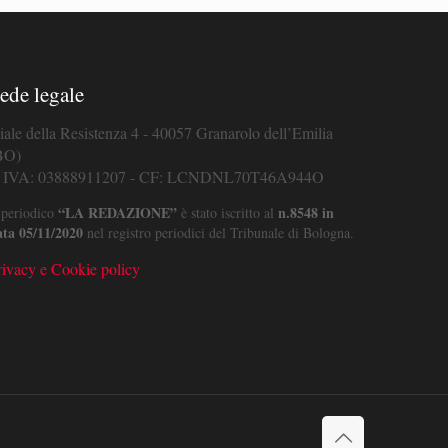
ede legale
iale della Resistenza 4 - 40057 Granarolo dell’Emilia
BO)
. IVA: 03888911207 - CF: LCNDNL70T46A944O
“LA REDAZIONE”
n.8548 in
 periodico
è stato iscritto al
ata 05/11/2020
nel registro periodici del Tribunale di Bologna.
rivacy e Cookie policy