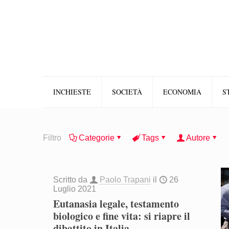
INCHIESTE
SOCIETÀ
ECONOMIA
S
Filtro
Categorie
Tags
Autore
Scritto da
Paolo Trapani
il
26
Luglio 2021
Eutanasia legale, testamento
biologico e fine vita: si riapre il
dibattito in Italia