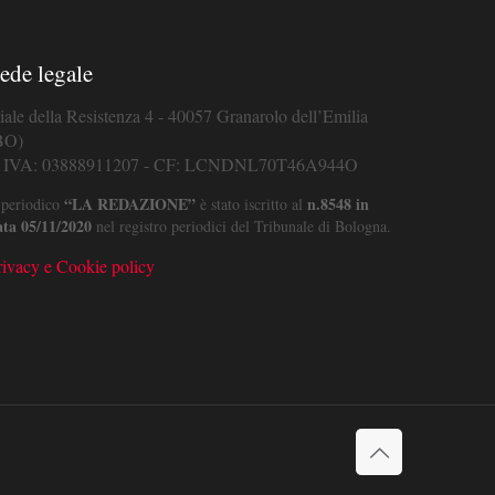
ede legale
iale della Resistenza 4 - 40057 Granarolo dell’Emilia
BO)
. IVA: 03888911207 - CF: LCNDNL70T46A944O
“LA REDAZIONE”
n.8548 in
 periodico
è stato iscritto al
ata 05/11/2020
nel registro periodici del Tribunale di Bologna.
rivacy e Cookie policy