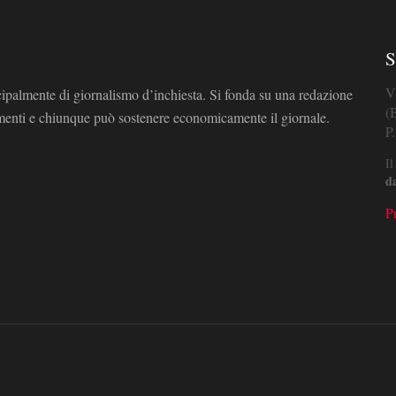
S
V
cipalmente di giornalismo d’inchiesta. Si fonda su una redazione
(
omenti e chiunque può sostenere economicamente il giornale.
P
Il
d
P