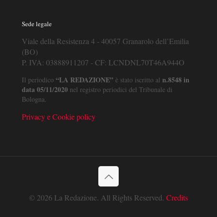
Sede legale
Viale della Resistenza 4 - 40057 Granarolo dell’Emilia
(BO)
P. IVA: 03888911207 - CF: LCNDNL70T46A944O
“LA REDAZIONE”
n.8548 in
Il periodico
è stato iscritto al
data 05/11/2020
nel registro periodici del Tribunale di
Bologna.
Privacy e Cookie policy
© 2026 La Redazione. All Rights Reserved.
Credits