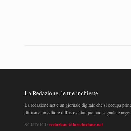
La Redazione, le tue inchieste
La redazione.net è un giornale digitale che si occupa prin
diffusa e un editore diffuso: chiunque può segnalare arg
SCRIVICI:
redazione@laredazione.net