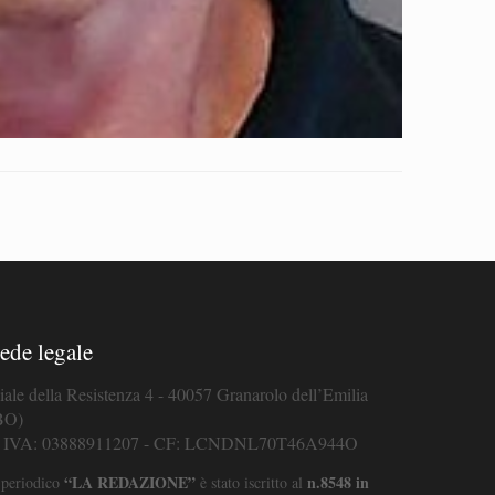
ede legale
iale della Resistenza 4 - 40057 Granarolo dell’Emilia
BO)
. IVA: 03888911207 - CF: LCNDNL70T46A944O
“LA REDAZIONE”
n.8548 in
 periodico
è stato iscritto al