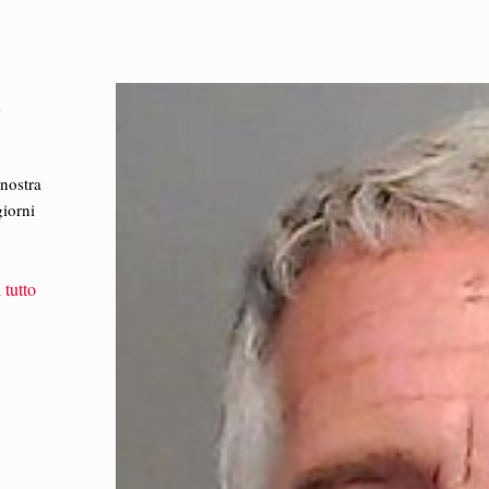
5
nostra
giorni
 tutto