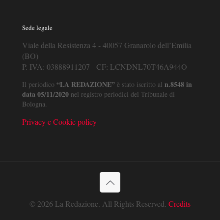
Sede legale
Viale della Resistenza 4 - 40057 Granarolo dell’Emilia
(BO)
P. IVA: 03888911207 - CF: LCNDNL70T46A944O
“LA REDAZIONE”
n.8548 in
Il periodico
è stato iscritto al
data 05/11/2020
nel registro periodici del Tribunale di
Bologna.
Privacy e Cookie policy
© 2026 La Redazione. All Rights Reserved.
Credits