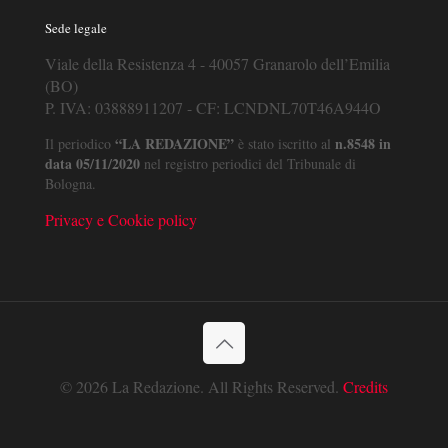
Sede legale
Viale della Resistenza 4 - 40057 Granarolo dell’Emilia
(BO)
P. IVA: 03888911207 - CF: LCNDNL70T46A944O
“LA REDAZIONE”
n.8548 in
Il periodico
è stato iscritto al
data 05/11/2020
nel registro periodici del Tribunale di
Bologna.
Privacy e Cookie policy
© 2026 La Redazione. All Rights Reserved.
Credits