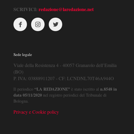
SCRIVICI:
redazione@laredazione.net
Sede legale
Viale della Resistenza 4 - 40057 Granarolo dell’Emilia
(BO)
P. IVA: 03888911207 - CF: LCNDNL70T46A944O
“LA REDAZIONE”
n.8548 in
Il periodico
è stato iscritto al
data 05/11/2020
nel registro periodici del Tribunale di
Bologna.
Privacy e Cookie policy