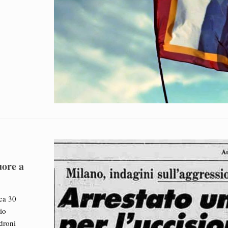
uore a
ca 30
io
droni