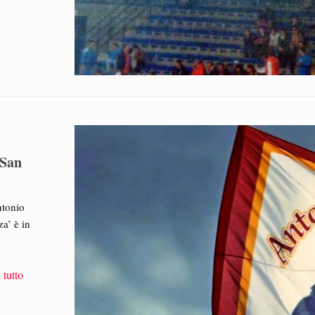
 San
ntonio
a’ è in
 tutto