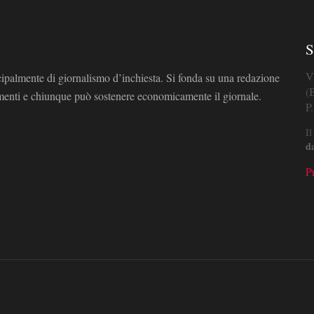
S
V
cipalmente di giornalismo d’inchiesta. Si fonda su una redazione
(
omenti e chiunque può sostenere economicamente il giornale.
P
Il
d
P