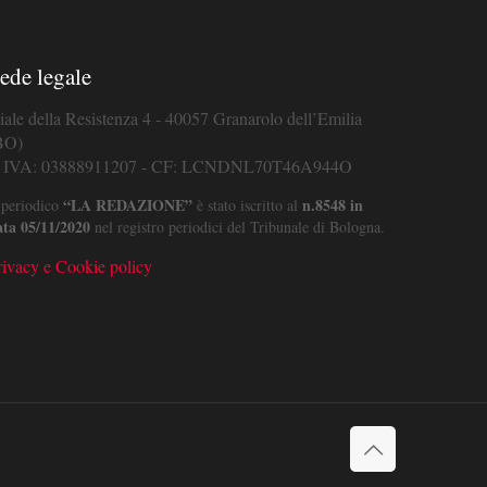
ede legale
iale della Resistenza 4 - 40057 Granarolo dell’Emilia
BO)
. IVA: 03888911207 - CF: LCNDNL70T46A944O
“LA REDAZIONE”
n.8548 in
 periodico
è stato iscritto al
ata 05/11/2020
nel registro periodici del Tribunale di Bologna.
rivacy e Cookie policy