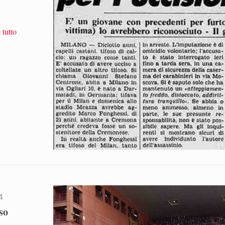
 tutto
4
so