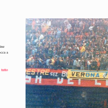
rine
occa a
 tutto