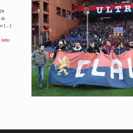
 29
 di
mo
[…]
 tutto