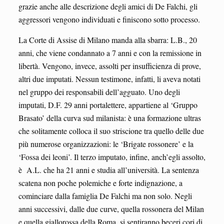
grazie anche alle descrizione degli amici di De Falchi, gli
aggressori vengono individuati e finiscono sotto processo.
La Corte di Assise di Milano manda alla sbarra: L.B., 20
anni, che viene condannato a 7 anni e con la remissione in
libertà. Vengono, invece, assolti per insufficienza di prove,
altri due imputati. Nessun testimone, infatti, li aveva notati
nel gruppo dei responsabili dell’agguato. Uno degli
imputati, D.F. 29 anni portalettere, appartiene al ‘Gruppo
Brasato’ della curva sud milanista: è una formazione ultras
che solitamente colloca il suo striscione tra quello delle due
più numerose organizzazioni: le ‘Brigate rossonere’ e la
‘Fossa dei leoni’. Il terzo imputato, infine, anch’egli assolto,
è A.L. che ha 21 anni e studia all’università. La sentenza
scatena non poche polemiche e forte indignazione, a
cominciare dalla famiglia De Falchi ma non solo. Negli
anni successivi, dalle due curve, quella rossonera del Milan
e quella giallorossa della Roma, si sentiranno beceri cori di