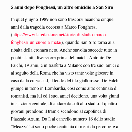
5 anni dopo Fonghessi, un altro omicidio a San Siro
In quel giugno 1989 non sono trascorsi neanche cinque
anni dalla tragedia occorsa a Marco Fonghessi
(
https://www.laredazione.net/storie-di-stadio-marco-
fonghessi-un-cuore-a-meta/
), quando San Siro torna alla
ribalta della cronaca nera. Anche stavolta succede tutto in
pochi istanti, diverse ore prima del match. Antonio De
Falchi, 19 anni, è in trasferta a Milano: con tre suoi amici è
al seguito della Roma che ha visto tante volte giocare in
casa dalla curva sud, il feudo del tifo giallorosso. De Falchi
giunge in treno in Lombardia, così come altre centinaia di
romanisti, ma lui ed i suoi amici decidono, una volta giunti
in stazione centrale, di andare da soli allo stadio. I quattro
giovani prendono il tram e scendono al capolinea di
Piazzale Axum. Da lì al cancello numero 16 dello stadio
“Meazza” ci sono poche centinaia di metri da percorrere a