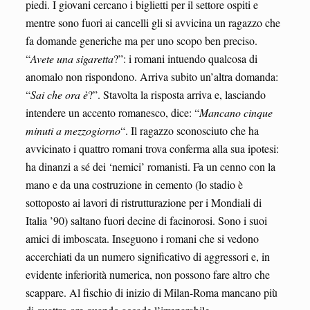
piedi. I giovani cercano i biglietti per il settore ospiti e
mentre sono fuori ai cancelli gli si avvicina un ragazzo che
fa domande generiche ma per uno scopo ben preciso.
“
Avete una sigaretta
?”: i romani intuendo qualcosa di
anomalo non rispondono. Arriva subito un’altra domanda:
“
Sai che ora è
?”. Stavolta la risposta arriva e, lasciando
intendere un accento romanesco, dice: “
Mancano
cinque
minuti a mezzogiorno
“. Il ragazzo sconosciuto che ha
avvicinato i quattro romani trova conferma alla sua ipotesi:
ha dinanzi a sé dei ‘nemici’ romanisti. Fa un cenno con la
mano e da una costruzione in cemento (lo stadio è
sottoposto ai lavori di ristrutturazione per i Mondiali di
Italia ’90) saltano fuori decine di facinorosi. Sono i suoi
amici di imboscata. Inseguono i romani che si vedono
accerchiati da un numero significativo di aggressori e, in
evidente inferiorità numerica, non possono fare altro che
scappare. Al fischio di inizio di Milan-Roma mancano più