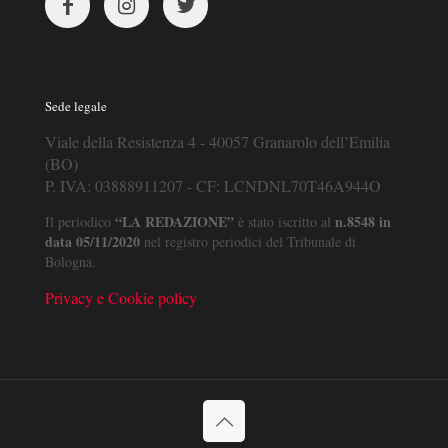
Sede legale
Viale della Resistenza 4 - 40057 Granarolo dell’Emilia
(BO)
P. IVA: 03888911207 - CF: LCNDNL70T46A944O
“LA REDAZIONE”
n.8548 in
Il periodico
è stato iscritto al
data 05/11/2020
nel registro periodici del Tribunale di
Bologna.
Privacy e Cookie policy