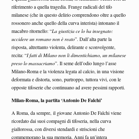
riferimento a quella tragedia. Frange radicali del tifo
milanese (che in questo delirio comprendono oltre a quello
rossonero anche quello della curva interista) intonano il
macabro ritornello: “
La
giustizia ce lo ha insegnato:
uccidere un romano non è reato
”. Dall’alta parte la
risposta, altrettanto violenta, delirante e sconvolgente,
recita: “
I fatti di Milano non li
dimentichiamo, un milanese
preso lo massacriamo
”. Il seme dell’odio lungo l’asse
Milano-Roma e la violenza legata al calcio, in una visione
deformata e distorta, sono, purtroppo, tuttora vivi, con le
opposte tifoserie che continuano ad avere pessimi rapporti.
Milan-Roma, la partita ‘Antonio De Falchi’
A Roma, da sempre, il giovane Antonio De Falchi viene
ricordato dai suoi compagni di tifoseria, nella curva
giallorossa, con diversi stendardi e striscioni che
commemorano la sua memoria. Anni fa un’intera