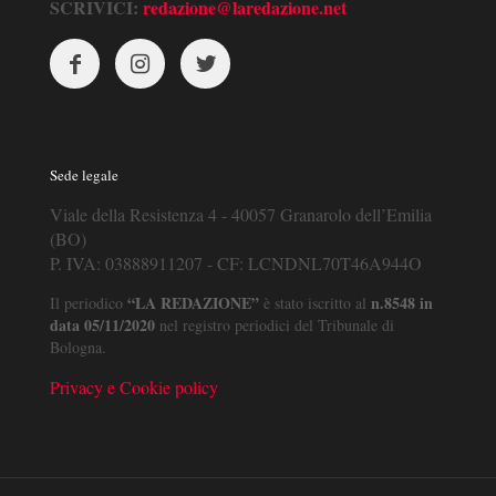
SCRIVICI:
redazione@laredazione.net
Sede legale
Viale della Resistenza 4 - 40057 Granarolo dell’Emilia
(BO)
P. IVA: 03888911207 - CF: LCNDNL70T46A944O
“LA REDAZIONE”
n.8548 in
Il periodico
è stato iscritto al
data 05/11/2020
nel registro periodici del Tribunale di
Bologna.
Privacy e Cookie policy