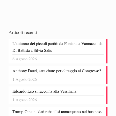
Articoli recenti
L’autunno dei piccoli partiti: da Fontana a Vannacci, da
Di Battista a Silvia Salis
6 Agosto 2026
Anthony Fauci, sarà citato per oltraggio al Congresso?
1 Agosto 2026
Edoardo Leo si racconta alla Versiliana
1 Agosto 2026
Trump-Cina: i “dati rubati” si annacquano nel business