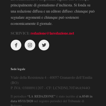
principalmente di giornalismo d’inchiesta. Si fonda su
una redazione diffusa e un editore diffuso: chiunque può
segnalare argomenti e chiunque può sostenere
economicamente il giornale.
SCRIVICI:
redazione@laredazione.net
Sede legale
Viale della Resistenza 4 - 40057 Granarolo dell’Emilia
(BO)
P. IVA: 03888911207 - CF: LCNDNL70T46A944O
“LA REDAZIONE”
n.8548 in
Il periodico
è stato iscritto al
data 05/11/2020
nel registro periodici del Tribunale di
Bologna.