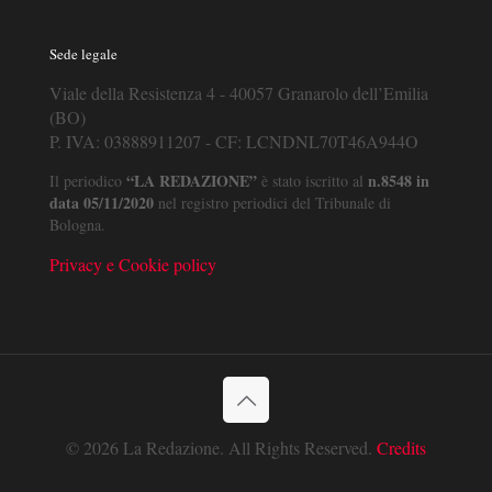
Sede legale
Viale della Resistenza 4 - 40057 Granarolo dell’Emilia
(BO)
P. IVA: 03888911207 - CF: LCNDNL70T46A944O
“LA REDAZIONE”
n.8548 in
Il periodico
è stato iscritto al
data 05/11/2020
nel registro periodici del Tribunale di
Bologna.
Privacy e Cookie policy
© 2026 La Redazione. All Rights Reserved.
Credits