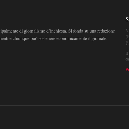
S
V
cipalmente di giornalismo d’inchiesta. Si fonda su una redazione
(
omenti e chiunque può sostenere economicamente il giornale.
P
Il
d
P