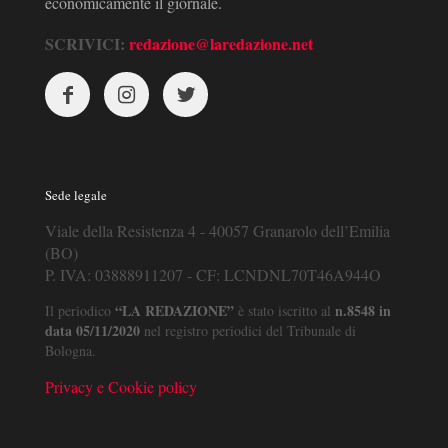
economicamente il giornale.
SCRIVICI:
redazione@laredazione.net
Sede legale
Viale della Resistenza 4 - 40057 Granarolo dell’Emilia
(BO)
P. IVA: 03888911207 - CF: LCNDNL70T46A944O
“LA REDAZIONE”
n.8548 in
Il periodico
è stato iscritto al
data 05/11/2020
nel registro periodici del Tribunale di
Bologna.
Privacy e Cookie policy