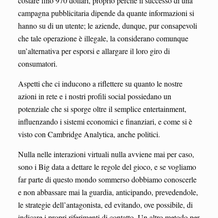
costare fino 970 dollari, proprio perché il successo di una
campagna pubblicitaria dipende da quante informazioni si
hanno su di un utente; le aziende, dunque, pur consapevoli
che tale operazione è illegale, la considerano comunque
un’alternativa per esporsi e allargare il loro giro di
consumatori.
Aspetti che ci inducono a riflettere su quanto le nostre
azioni in rete e i nostri profili social possiedano un
potenziale che si sporge oltre il semplice entertainment,
influenzando i sistemi economici e finanziari, e come si è
visto con Cambridge Analytica, anche politici.
Nulla nelle interazioni virtuali nulla avviene mai per caso,
sono i Big data a dettare le regole del gioco, e se vogliamo
far parte di questo mondo sommerso dobbiamo conoscerle
e non abbassare mai la guardia, anticipando, prevedendole,
le strategie dell’antagonista, ed evitando, ove possibile, di
indicare i propri riferimenti di contatto. Un altro metodo per