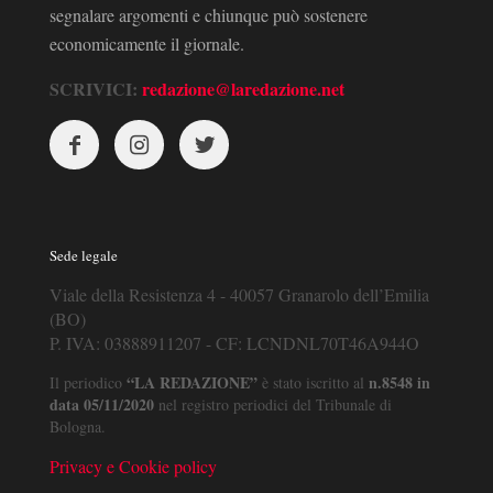
segnalare argomenti e chiunque può sostenere
economicamente il giornale.
SCRIVICI:
redazione@laredazione.net
Sede legale
Viale della Resistenza 4 - 40057 Granarolo dell’Emilia
(BO)
P. IVA: 03888911207 - CF: LCNDNL70T46A944O
“LA REDAZIONE”
n.8548 in
Il periodico
è stato iscritto al
data 05/11/2020
nel registro periodici del Tribunale di
Bologna.
Privacy e Cookie policy