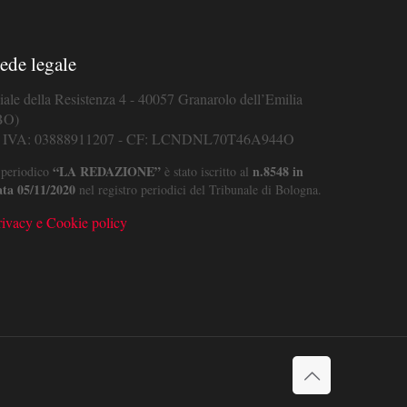
ede legale
iale della Resistenza 4 - 40057 Granarolo dell’Emilia
BO)
. IVA: 03888911207 - CF: LCNDNL70T46A944O
“LA REDAZIONE”
n.8548 in
 periodico
è stato iscritto al
ata 05/11/2020
nel registro periodici del Tribunale di Bologna.
rivacy e Cookie policy