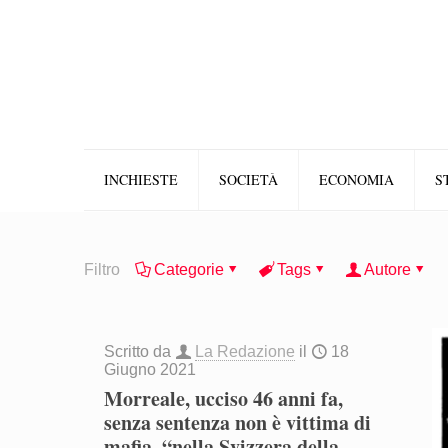
INCHIESTE
SOCIETÀ
ECONOMIA
S
Filtro
Categorie
Tags
Autore
Scritto da
La Redazione
il
18
Giugno 2021
Morreale, ucciso 46 anni fa,
senza sentenza non è vittima di
mafia, “nella Svizzera della