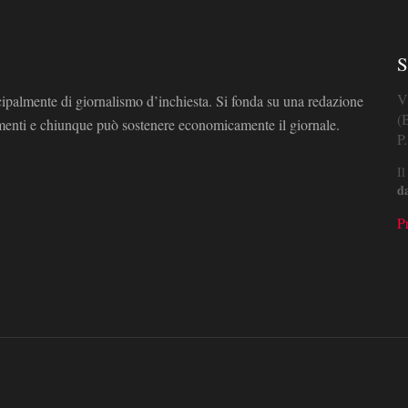
S
V
cipalmente di giornalismo d’inchiesta. Si fonda su una redazione
(
omenti e chiunque può sostenere economicamente il giornale.
P
Il
d
P