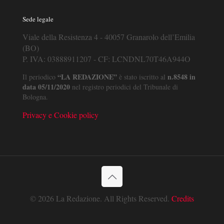
Sede legale
Viale della Resistenza 4 - 40057 Granarolo dell’Emilia
(BO)
P. IVA: 03888911207 - CF: LCNDNL70T46A944O
“LA REDAZIONE”
n.8548 in
Il periodico
è stato iscritto al
data 05/11/2020
nel registro periodici del Tribunale di
Bologna.
Privacy e Cookie policy
© 2026 La Redazione. All Rights Reserved.
Credits