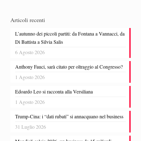
Articoli recenti
L’autunno dei piccoli partiti: da Fontana a Vannacci, da
Di Battista a Silvia Salis
6 Agosto 2026
Anthony Fauci, sarà citato per oltraggio al Congresso?
1 Agosto 2026
Edoardo Leo si racconta alla Versiliana
1 Agosto 2026
Trump-Cina: i “dati rubati” si annacquano nel business
31 Luglio 2026