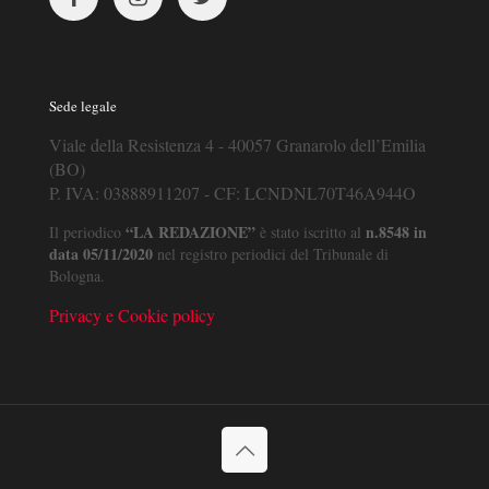
Sede legale
Viale della Resistenza 4 - 40057 Granarolo dell’Emilia
(BO)
P. IVA: 03888911207 - CF: LCNDNL70T46A944O
“LA REDAZIONE”
n.8548 in
Il periodico
è stato iscritto al
data 05/11/2020
nel registro periodici del Tribunale di
Bologna.
Privacy e Cookie policy