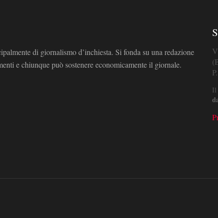
S
V
cipalmente di giornalismo d’inchiesta. Si fonda su una redazione
(
omenti e chiunque può sostenere economicamente il giornale.
P
Il
d
P