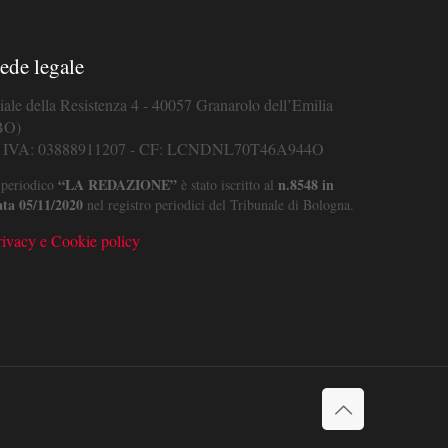
ede legale
iale della Resistenza 4 - 40057 Granarolo dell’Emilia
BO)
. IVA: 03888911207 - CF: LCNDNL70T46A944O
“LA REDAZIONE”
n.8548 in
 periodico
è stato iscritto al
ata 05/11/2020
nel registro periodici del Tribunale di Bologna.
rivacy e Cookie policy