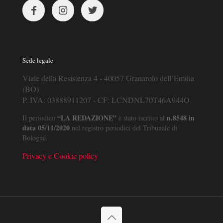
Sede legale
Viale della Resistenza 4 - 40057 Granarolo dell’Emilia
(BO)
P. IVA: 03888911207 - CF: LCNDNL70T46A944O
“LA REDAZIONE”
n.8548 in
Il periodico
è stato iscritto al
data 05/11/2020
nel registro periodici del Tribunale di
Bologna.
Privacy e Cookie policy