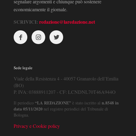
segnalare argomenti e chiunque può sostenere
economicamente il giornale.
SCRIVICI:
redazione@laredazione.net
Sede legale
Viale della Resistenza 4 - 40057 Granarolo dell’Emilia
(BO)
P. IVA: 03888911207 - CF: LCNDNL70T46A944O
“LA REDAZIONE”
n.8548 in
Il periodico
è stato iscritto al
data 05/11/2020
nel registro periodici del Tribunale di
Bologna.
Privacy e Cookie policy