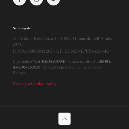
Sede legale
Viale della Resistenza 4 - 40057 Granarolo dell’Emilia
(BO)
P. IVA: 03888911207 - CF: LCNDNL70T46A944O
“LA REDAZIONE”
n.8548 in
Il periodico
è stato iscritto al
data 05/11/2020
nel registro periodici del Tribunale di
Bologna.
Privacy e Cookie policy