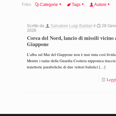
Filtro
Categorie
Tags
Autore
Scritto da
Salvatore Luigi Baldari
il
28 Gen
2026
Corea del Nord, lancio di missili vicino 
Giappone
L’alba sul Mar del Giappone non è mai stata così livida
Mentre i radar della Guardia Costiera nipponica tracci
traiettorie paraboliche di due vettori balistici
[…]
Leggi