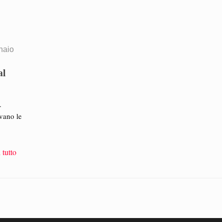
naio
al
.
avano le
 tutto