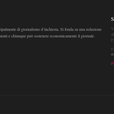
S
V
cipalmente di giornalismo d’inchiesta. Si fonda su una redazione
(
omenti e chiunque può sostenere economicamente il giornale.
P
Il
d
P