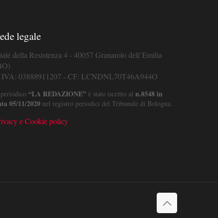
ede legale
iale della Resistenza 4 - 40057 Granarolo dell’Emilia
BO)
. IVA: 03888911207 - CF: LCNDNL70T46A944O
“LA REDAZIONE”
n.8548 in
 periodico
è stato iscritto al
ata 05/11/2020
nel registro periodici del Tribunale di Bologna.
rivacy e Cookie policy