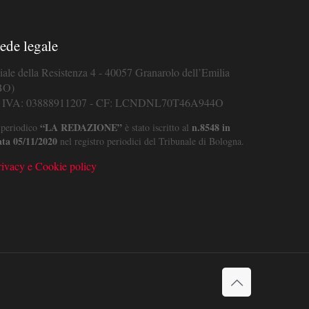
ede legale
iale della Resistenza 4 - 40057 Granarolo dell’Emilia
BO)
. IVA: 03888911207 - CF: LCNDNL70T46A944O
“LA REDAZIONE”
n.8548 in
 periodico
è stato iscritto al
ata 05/11/2020
nel registro periodici del Tribunale di Bologna.
rivacy e Cookie policy