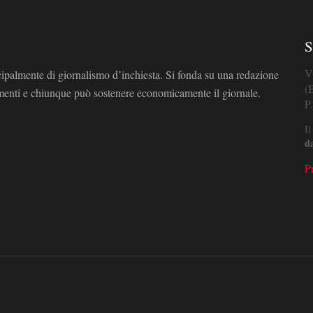
S
V
cipalmente di giornalismo d’inchiesta. Si fonda su una redazione
(
omenti e chiunque può sostenere economicamente il giornale.
P
Il
d
P