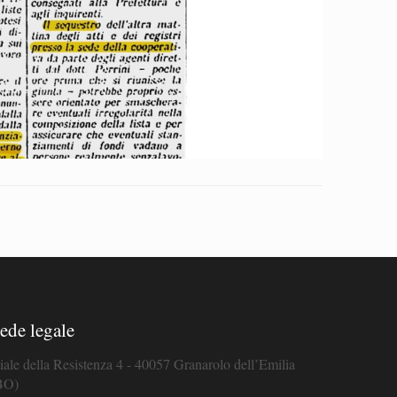
ede legale
iale della Resistenza 4 - 40057 Granarolo dell’Emilia
BO)