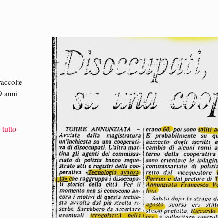
raccolte
39 anni
 tutto