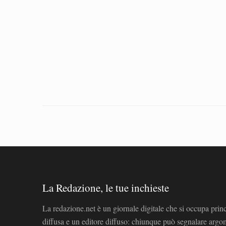
La Redazione, le tue inchieste
La redazione.net è un giornale digitale che si occupa prin
diffusa e un editore diffuso: chiunque può segnalare arg