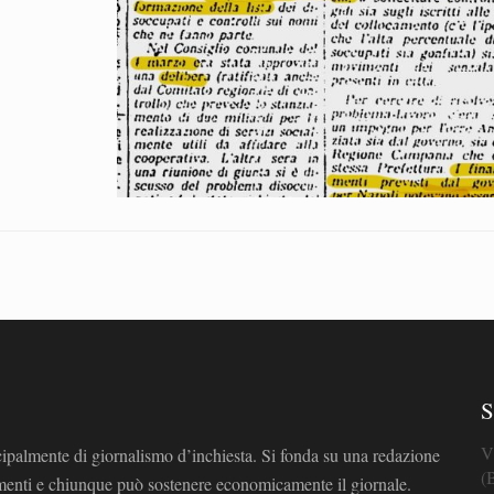
S
V
cipalmente di giornalismo d’inchiesta. Si fonda su una redazione
(
omenti e chiunque può sostenere economicamente il giornale.