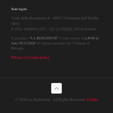
Sede legale
Viale della Resistenza 4 - 40057 Granarolo dell’Emilia
(BO)
P. IVA: 03888911207 - CF: LCNDNL70T46A944O
“LA REDAZIONE”
n.8548 in
Il periodico
è stato iscritto al
data 05/11/2020
nel registro periodici del Tribunale di
Bologna.
Privacy e Cookie policy
© 2026 La Redazione. All Rights Reserved.
Credits