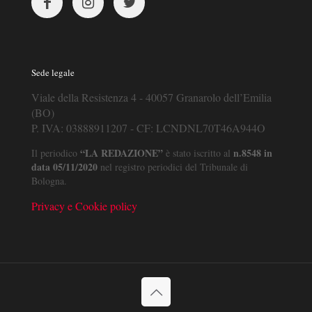
Sede legale
Viale della Resistenza 4 - 40057 Granarolo dell’Emilia
(BO)
P. IVA: 03888911207 - CF: LCNDNL70T46A944O
“LA REDAZIONE”
n.8548 in
Il periodico
è stato iscritto al
data 05/11/2020
nel registro periodici del Tribunale di
Bologna.
Privacy e Cookie policy