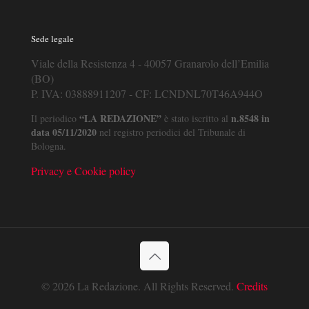
Sede legale
Viale della Resistenza 4 - 40057 Granarolo dell’Emilia
(BO)
P. IVA: 03888911207 - CF: LCNDNL70T46A944O
“LA REDAZIONE”
n.8548 in
Il periodico
è stato iscritto al
data 05/11/2020
nel registro periodici del Tribunale di
Bologna.
Privacy e Cookie policy
© 2026 La Redazione. All Rights Reserved.
Credits