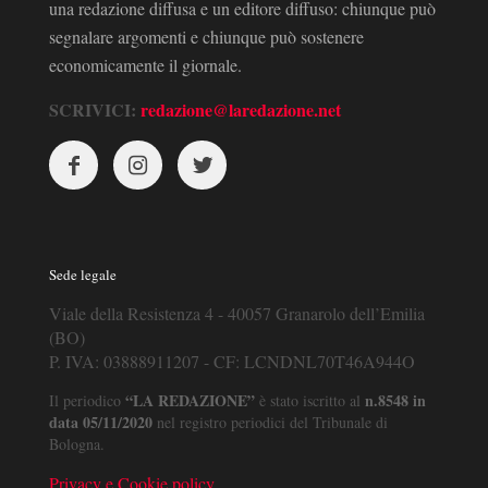
una redazione diffusa e un editore diffuso: chiunque può
segnalare argomenti e chiunque può sostenere
economicamente il giornale.
SCRIVICI:
redazione@laredazione.net
Sede legale
Viale della Resistenza 4 - 40057 Granarolo dell’Emilia
(BO)
P. IVA: 03888911207 - CF: LCNDNL70T46A944O
“LA REDAZIONE”
n.8548 in
Il periodico
è stato iscritto al
data 05/11/2020
nel registro periodici del Tribunale di
Bologna.
Privacy e Cookie policy