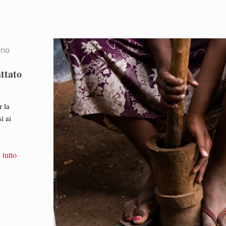
gno
attato
r la
i ai
 tutto