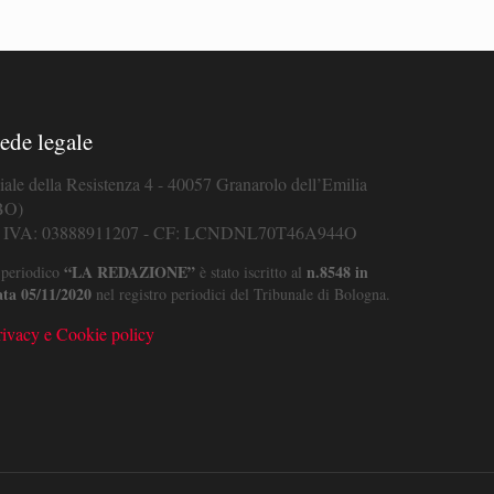
ede legale
iale della Resistenza 4 - 40057 Granarolo dell’Emilia
BO)
. IVA: 03888911207 - CF: LCNDNL70T46A944O
“LA REDAZIONE”
n.8548 in
 periodico
è stato iscritto al
ata 05/11/2020
nel registro periodici del Tribunale di Bologna.
rivacy e Cookie policy