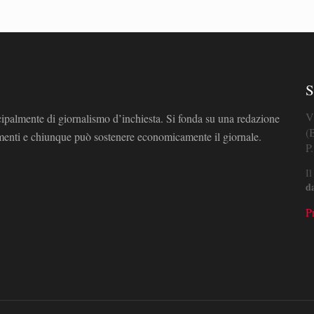
S
V
cipalmente di giornalismo d’inchiesta. Si fonda su una redazione
(
omenti e chiunque può sostenere economicamente il giornale.
P
Il
d
P