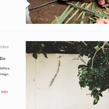
embre
lto
africa,
 Congo.
 tutto