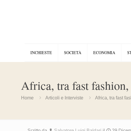
INCHIESTE
SOCIETÀ
ECONOMIA
S
Africa, tra fast fashion
Home
Articoli e Interviste
Africa, tra fast f
Scritto da
Salvatore Luigi Baldari
il
29 Dice