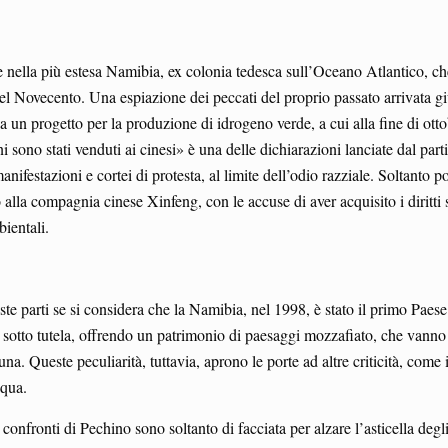
e nella più estesa Namibia, ex colonia tedesca sull’Oceano Atlantico, che 
el Novecento. Una espiazione dei peccati del proprio passato arrivata gi
 un progetto per la produzione di idrogeno verde, a cui alla fine di ot
ono stati venduti ai cinesi» è una delle dichiarazioni lanciate dal partit
festazioni e cortei di protesta, al limite dell’odio razziale. Soltanto p
io alla compagnia cinese Xinfeng, con le accuse di aver acquisito i diritti
ientali.
e parti se si considera che la Namibia, nel 1998, è stato il primo Paese 
è sotto tutela, offrendo un patrimonio di paesaggi mozzafiato, che vanno da
 fauna. Queste peculiarità, tuttavia, aprono le porte ad altre criticità, co
cqua.
nfronti di Pechino sono soltanto di facciata per alzare l’asticella degli 