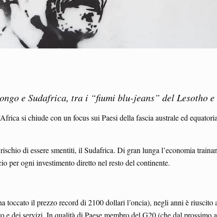
Congo e Sudafrica, tra i “fiumi blu-jeans” del Lesotho e
’Africa si chiude con un focus sui Paesi della fascia australe ed equator
schio di essere smentiti, il Sudafrica. Di gran lunga l’economia trainant
ancio per ogni investimento diretto nel resto del continente.
 toccato il prezzo record di 2100 dollari l’oncia), negli anni è riuscito
iero e dei servizi. In qualità di Paese membro del G20 (che dal prossim