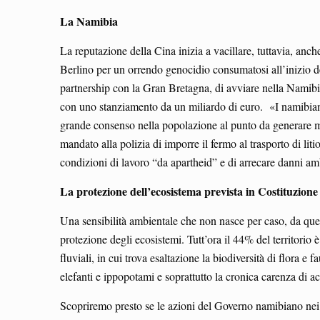
La Namibia
La reputazione della Cina inizia a vacillare, tuttavia, anch
Berlino per un orrendo genocidio consumatosi all’inizio d
partnership con la Gran Bretagna, di avviare nella Namibia
con uno stanziamento da un miliardo di euro. «I namibiani s
grande consenso nella popolazione al punto da generare mani
mandato alla polizia di imporre il fermo al trasporto di lit
condizioni di lavoro “da apartheid” e di arrecare danni amb
La protezione dell’ecosistema prevista in Costituzione
Una sensibilità ambientale che non nasce per caso, da quest
protezione degli ecosistemi. Tutt’ora il 44% del territorio 
fluviali, in cui trova esaltazione la biodiversità di flora e
elefanti e ippopotami e soprattutto la cronica carenza di a
Scopriremo presto se le azioni del Governo namibiano nei co