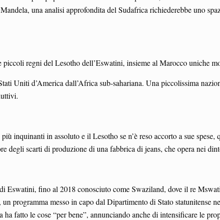
n Mandela, una analisi approfondita del Sudafrica richiederebbe uno spazi
due piccoli regni del Lesotho dell’Eswatini, insieme al Marocco uniche m
 Stati Uniti d’America dall’Africa sub-sahariana. Una piccolissima nazio
uttivi.
tori più inquinanti in assoluto e il Lesotho se n’è reso accorto a sue spe
ore degli scarti di produzione di una fabbrica di jeans, che opera nei dint
i Eswatini, fino al 2018 conosciuto come Swaziland, dove il re Mswati II
, un programma messo in capo dal Dipartimento di Stato statunitense nel
a ha fatto le cose “per bene”, annunciando anche di intensificare le p