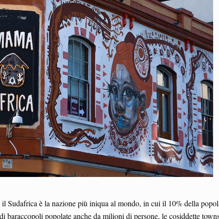
 Sudafrica è la nazione più iniqua al mondo, in cui il 10% della popolaz
di baraccopoli popolate anche da milioni di persone, le cosiddette towns