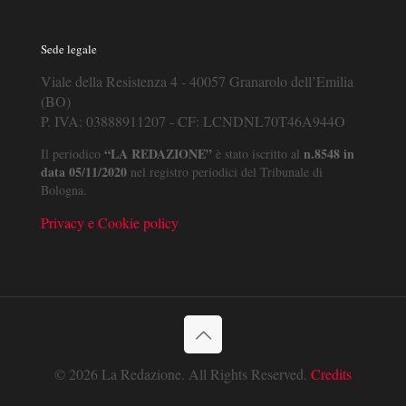
Sede legale
Viale della Resistenza 4 - 40057 Granarolo dell’Emilia
(BO)
P. IVA: 03888911207 - CF: LCNDNL70T46A944O
“LA REDAZIONE”
n.8548 in
Il periodico
è stato iscritto al
data 05/11/2020
nel registro periodici del Tribunale di
Bologna.
Privacy e Cookie policy
© 2026 La Redazione. All Rights Reserved.
Credits