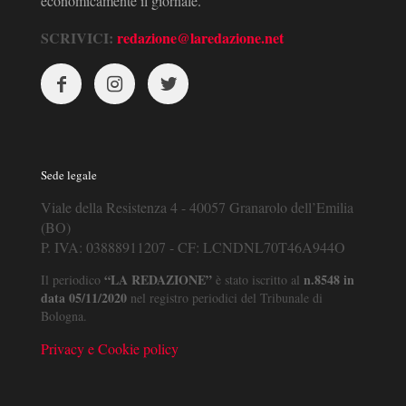
economicamente il giornale.
SCRIVICI:
redazione@laredazione.net
Sede legale
Viale della Resistenza 4 - 40057 Granarolo dell’Emilia
(BO)
P. IVA: 03888911207 - CF: LCNDNL70T46A944O
“LA REDAZIONE”
n.8548 in
Il periodico
è stato iscritto al
data 05/11/2020
nel registro periodici del Tribunale di
Bologna.
Privacy e Cookie policy