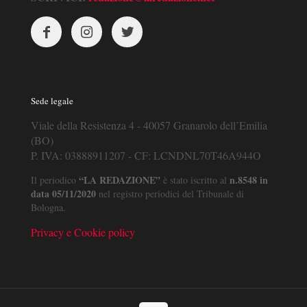
Sede legale
Viale della Resistenza 4 - 40057 Granarolo dell’Emilia
(BO)
P. IVA: 03888911207 - CF: LCNDNL70T46A944O
“LA REDAZIONE”
n.8548 in
Il periodico
è stato iscritto al
data 05/11/2020
nel registro periodici del Tribunale di
Bologna.
Privacy e Cookie policy