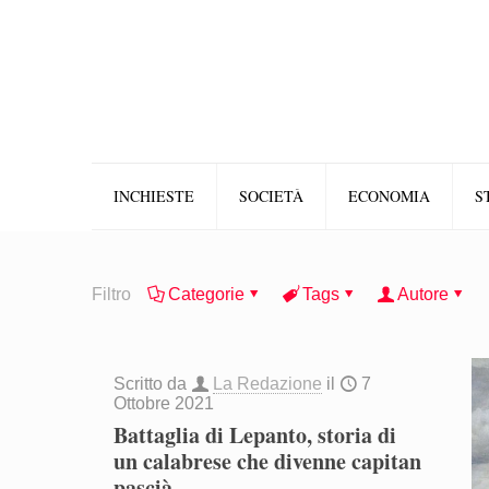
INCHIESTE
SOCIETÀ
ECONOMIA
S
Filtro
Categorie
Tags
Autore
Scritto da
La Redazione
il
7
Ottobre 2021
Battaglia di Lepanto, storia di
un calabrese che divenne capitan
pascià