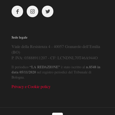
Sede legale
Viale della Resistenza 4 - 40057 Granarolo dell’Emilia
(BO)
P. IVA: 03888911207 - CF: LCNDNL70T46A944O
“LA REDAZIONE”
n.8548 in
Il periodico
è stato iscritto al
data 05/11/2020
nel registro periodici del Tribunale di
Bologna.
Privacy e Cookie policy