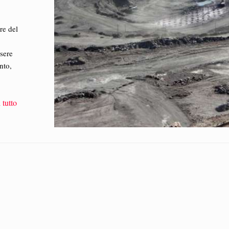
i
re del
sere
nto,
 tutto