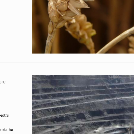
bre
e
ietre
toria ha