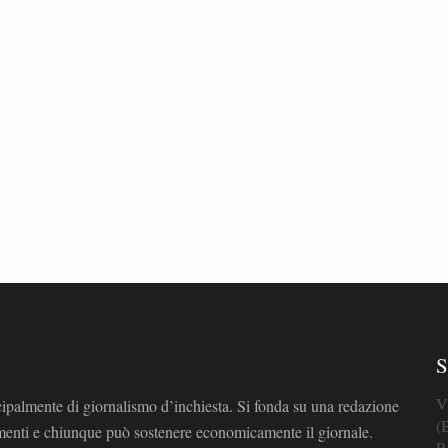
S
V
cipalmente di giornalismo d’inchiesta. Si fonda su una redazione
(
omenti e chiunque può sostenere economicamente il giornale.
P