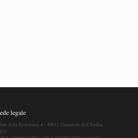
ede legale
iale della Resistenza 4 - 40057 Granarolo dell’Emilia
BO)
. IVA: 03888911207 - CF: LCNDNL70T46A944O