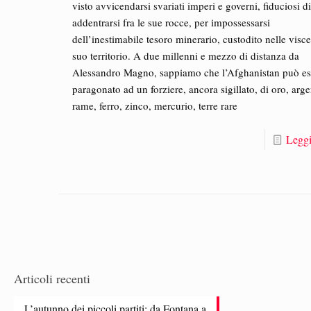
visto avvicendarsi svariati imperi e governi, fiduciosi d
addentrarsi fra le sue rocce, per impossessarsi
dell’inestimabile tesoro minerario, custodito nelle visce
suo territorio. A due millenni e mezzo di distanza da
Alessandro Magno, sappiamo che l’Afghanistan può es
paragonato ad un forziere, ancora sigillato, di oro, arge
rame, ferro, zinco, mercurio, terre rare
Leggi
Articoli recenti
L’autunno dei piccoli partiti: da Fontana a