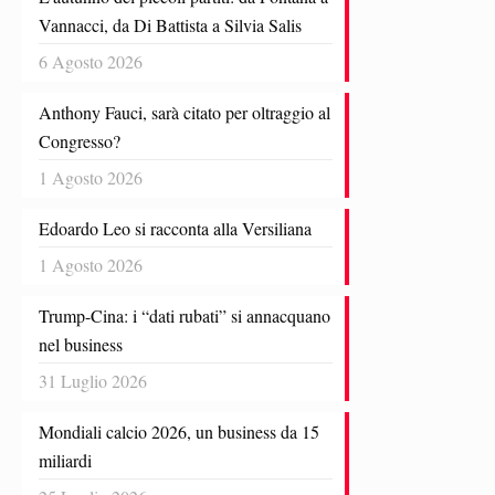
Vannacci, da Di Battista a Silvia Salis
6 Agosto 2026
Anthony Fauci, sarà citato per oltraggio al
Congresso?
1 Agosto 2026
Edoardo Leo si racconta alla Versiliana
1 Agosto 2026
Trump-Cina: i “dati rubati” si annacquano
nel business
31 Luglio 2026
Mondiali calcio 2026, un business da 15
miliardi