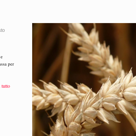
sto
 e
assa per
 tutto