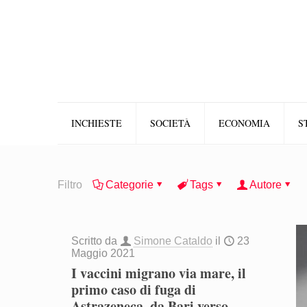
INCHIESTE
SOCIETÀ
ECONOMIA
S
Filtro
Categorie
Tags
Autore
Scritto da
Simone Cataldo
il
23
Maggio 2021
I vaccini migrano via mare, il
primo caso di fuga di
Astrazeneca, da Bari verso