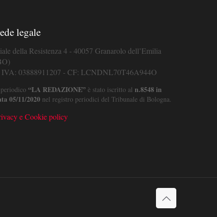
ede legale
iale della Resistenza 4 - 40057 Granarolo dell’Emilia
BO)
. IVA: 03888911207 - CF: LCNDNL70T46A944O
“LA REDAZIONE”
n.8548 in
 periodico
è stato iscritto al
ata 05/11/2020
nel registro periodici del Tribunale di Bologna.
rivacy e Cookie policy