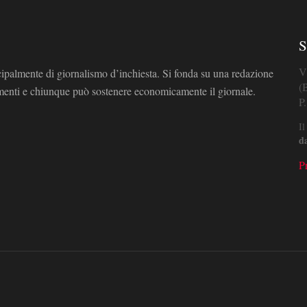
S
V
cipalmente di giornalismo d’inchiesta. Si fonda su una redazione
(
omenti e chiunque può sostenere economicamente il giornale.
P
Il
d
P