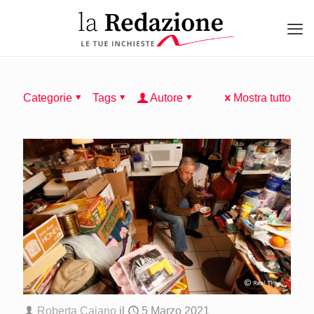
Categorie
Tags
Autore
Mostra tutto
Roberta Caiano
il
5 Marzo 2021