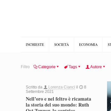
INCHIESTE
SOCIETÀ
ECONOMIA
S
Filtro
Categorie
Tags
Autore
Scritto da
Lorenza Cianci
il
8
Settembre 2021
Nell’oro e nel feltro è ricamata
la storia del suo mondo: Ruth
Ost Towner, la cantrice