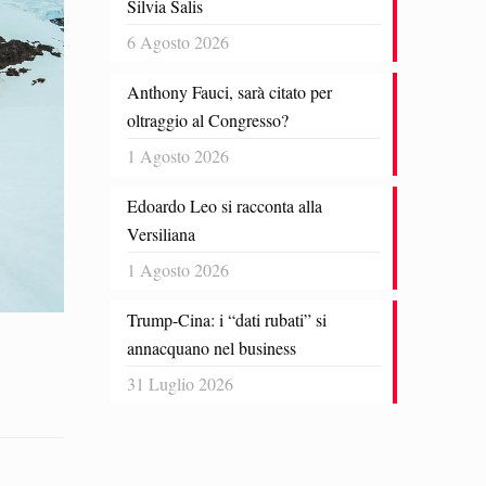
Silvia Salis
6 Agosto 2026
Anthony Fauci, sarà citato per
oltraggio al Congresso?
1 Agosto 2026
Edoardo Leo si racconta alla
Versiliana
1 Agosto 2026
Trump-Cina: i “dati rubati” si
annacquano nel business
31 Luglio 2026