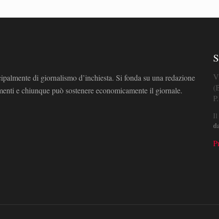
S
V
cipalmente di giornalismo d’inchiesta. Si fonda su una redazione
(
omenti e chiunque può sostenere economicamente il giornale.
P
Il
d
P