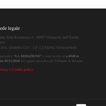
ede legale
iale della Resistenza 4 - 40057 Granarolo dell’Emilia
BO)
. IVA: 03888911207 - CF: LCNDNL70T46A944O
“LA REDAZIONE”
n.8548 in
 periodico
è stato iscritto al
ata 05/11/2020
nel registro periodici del Tribunale di Bologna.
rivacy e Cookie policy