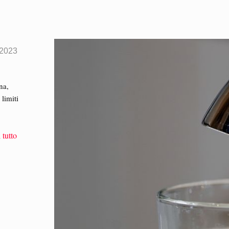
 2023
na,
limiti
 tutto