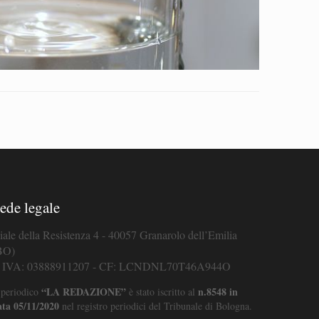
ede legale
iale della Resistenza 4 - 40057 Granarolo dell’Emilia
BO)
. IVA: 03888911207 - CF: LCNDNL70T46A944O
“LA REDAZIONE”
n.8548 in
 periodico
è stato iscritto al
ata 05/11/2020
nel registro periodici del Tribunale di Bologna.