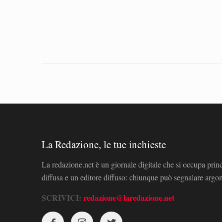
La Redazione, le tue inchieste
La redazione.net è un giornale digitale che si occupa prin
diffusa e un editore diffuso: chiunque può segnalare arg
SCRIVICI:
redazione@laredazione.net