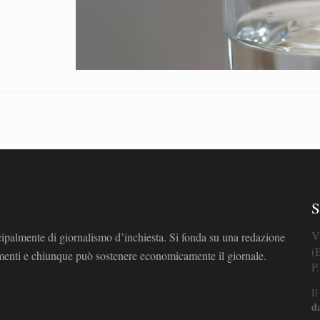
S
V
cipalmente di giornalismo d’inchiesta. Si fonda su una redazione
(
omenti e chiunque può sostenere economicamente il giornale.
P
Il
d