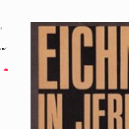
23
a nel
 tutto