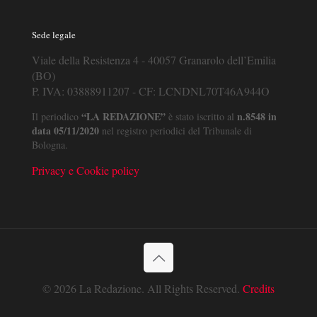
Sede legale
Viale della Resistenza 4 - 40057 Granarolo dell’Emilia
(BO)
P. IVA: 03888911207 - CF: LCNDNL70T46A944O
“LA REDAZIONE”
n.8548 in
Il periodico
è stato iscritto al
data 05/11/2020
nel registro periodici del Tribunale di
Bologna.
Privacy e Cookie policy
© 2026 La Redazione. All Rights Reserved.
Credits