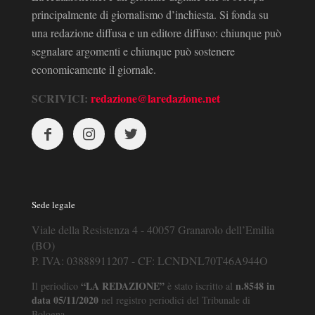
principalmente di giornalismo d’inchiesta. Si fonda su
una redazione diffusa e un editore diffuso: chiunque può
segnalare argomenti e chiunque può sostenere
economicamente il giornale.
SCRIVICI:
redazione@laredazione.net
Sede legale
Viale della Resistenza 4 - 40057 Granarolo dell’Emilia
(BO)
P. IVA: 03888911207 - CF: LCNDNL70T46A944O
“LA REDAZIONE”
n.8548 in
Il periodico
è stato iscritto al
data 05/11/2020
nel registro periodici del Tribunale di
Bologna.