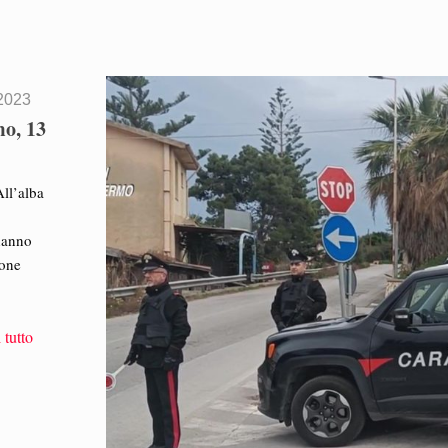
2023
mo, 13
ll’alba
 hanno
sone
 tutto