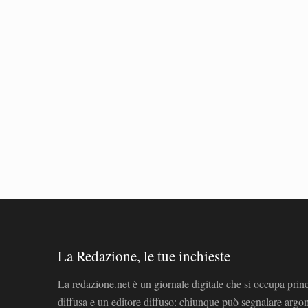
La Redazione, le tue inchieste
La redazione.net è un giornale digitale che si occupa prin
diffusa e un editore diffuso: chiunque può segnalare arg