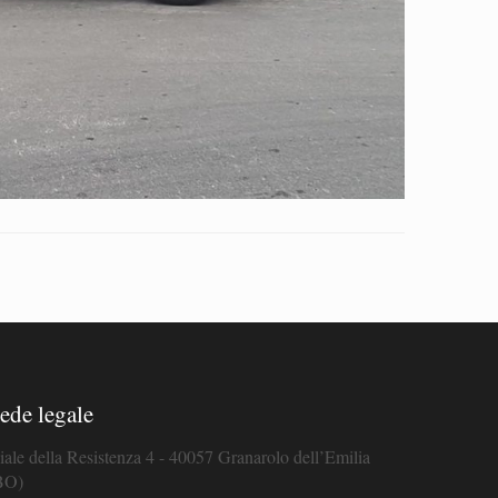
ede legale
iale della Resistenza 4 - 40057 Granarolo dell’Emilia
BO)